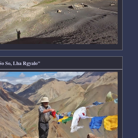
 So So, Lha Rgyalo"