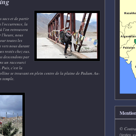
ting
s sacs et de partir
n l'occurrence, la
ù l'on retrouvera
 l'heure, nous
our toutes les
en vers nous durant
es restés chez eux.
us descendons par
ons un raccourci
Puis, c'est la
colline se trouvant en plein centre de la plaine de Padum. Au-
n temple.
Mention
© Contrai
(textes, c