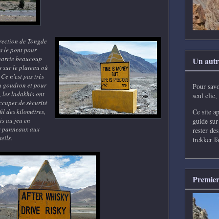
rection de Tongde
s le pont pour
charrie beaucoup
Un autre
 sur le plateau où
Ce n'est pas très
u goudron et pour
Pour savo
 les ladakhis ont
seul clic,
ccuper de sécurité
Ce site ap
fil des kilomètres,
s au jeu en
guide sur
s panneaux aux
rester de
eils.
trekker là
Premier