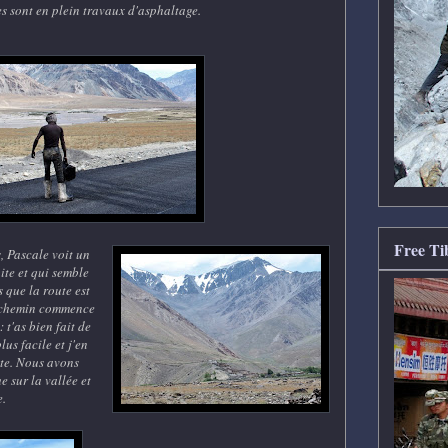
mes sont en plein travaux d'asphaltage.
Free Ti
, Pascale voit un
ite et qui semble
s que la route est
e chemin commence
 t'as bien fait de
lus facile et j'en
ute. Nous avons
e sur la vallée et
.