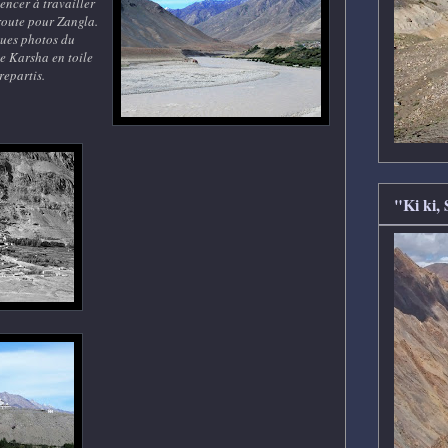
encer à travailler
route pour Zangla.
ques photos du
e Karsha en toile
repartis.
"Ki ki,