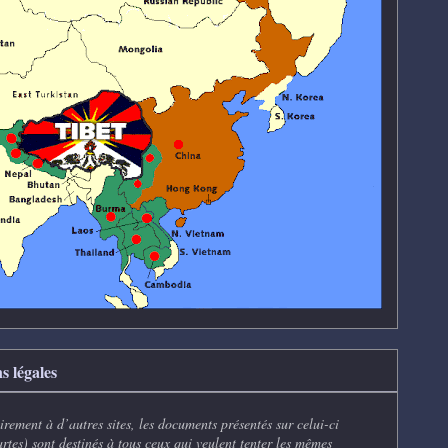
s légales
rement à d’autres sites, les documents présentés sur celui-ci
artes) sont destinés à tous ceux qui veulent tenter les mêmes