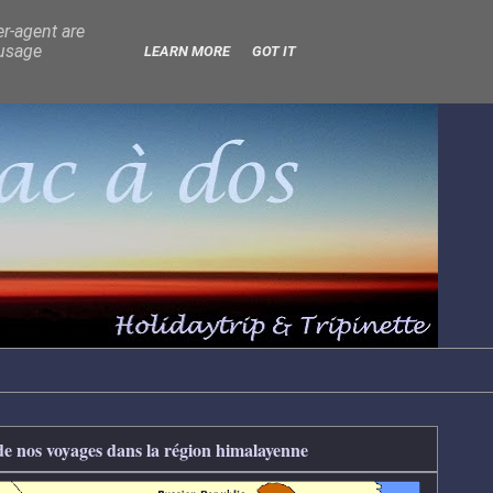
er-agent are
 usage
LEARN MORE
GOT IT
de nos voyages dans la région himalayenne