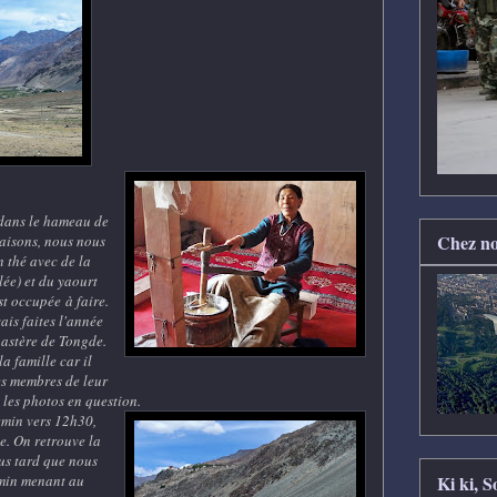
dans le hameau de
Chez no
aisons, nous nous
n thé avec de la
lée) et du yaourt
t occupée à faire.
ais faites l'année
nastère de Tongde.
la famille car il
es membres de leur
e les photos en question.
emin vers 12h30,
de. On retrouve la
lus tard que nous
Ki ki, 
emin menant au