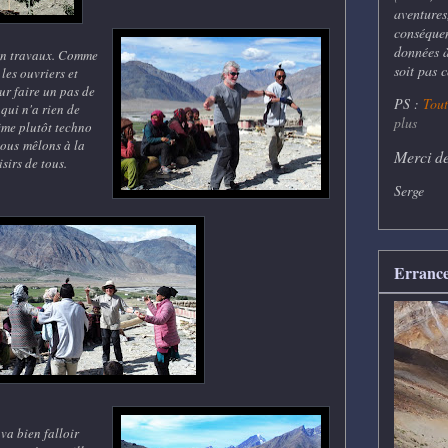
aventures
conséquen
données à 
en travaux. Comme
soit pas 
 les ouvriers et
ur faire un pas de
PS :
Tout
qui n'a rien de
plus
même plutôt techno
nous mêlons à la
Merci de
sirs de tous.
Serge
Errance
va bien falloir