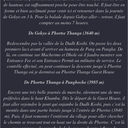
de hauteur, est suffisamment proche pour être touché. Il faut être en
forme et bien acclimaté pour venir ici et retourner dans la journée
de Gokyo en 3 h. Pour la balade depuis Gokyo aller – retour, il faut
compter au moins 7 heures.
De Gokyo à Phortse Thanga (3640 m)
Redescendre par la vallée de la
Dudh Koshi
. On passe les deux
premiers lacs avant d’arriver au hameau de Pang ou Pangka. De
là, on continue sur Machermo et Dhole où il faudra montrer son
Entrance Fee et son Entrance Permit au militaire de service. Le
contrôle effectué, on peut continuer la descente jusqu’à Phortse
Thanga où je dormirai au Phortse Thanga Guest House
De Phortse Thanga à Pangboche (3985 m)
Encore une très belle journée de marche, sûrement une de mes
préférées dans le haut Khumbu.
Dès le départ de la Guest House, il
faut aller rejoindre le pont qui enjambe la Dudh Koshi, puis c’est la
montée dans une partie boisée jusqu’à l’entrée de Phortse (3840
m). Puis, il faut remonter l’entièreté du village pour aller chercher
le chemin se trouvant tout en haut sur la droite de Phortse. C’est là
que commence la superbe balade sur un chemin à flanc de