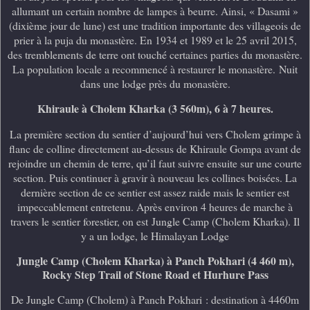
allumant un certain nombre de lampes à beurre. Ainsi, « Dasami »
(dixième jour de lune) est une tradition importante des villageois de
prier à la puja du monastère. En 1934 et 1989 et le 25 avril 2015,
des tremblements de terre ont touché certaines parties du monastère.
La population locale a recommencé à restaurer le monastère.
Nuit
dans une lodge près du monastère.
Khiraule à Cholem Kharka (3 560m), 6 à 7 heures.
La
première section du sentier d’aujourd’hui vers Cholem grimpe à
flanc de colline directement au-dessus de Khiraule Gompa avant de
rejoindre un chemin de terre, qu’il faut suivre ensuite sur une courte
section. Puis continuer à gravir à nouveau les collines boisées. La
dernière section de ce sentier est assez raide mais le sentier est
impeccablement entretenu. Après environ 4 heures de marche à
travers le sentier forestier, on est
Jungle Camp (Cholem Kharka).
Il
y a un lodge, le Himalayan Lodge
Jungle Camp (Cholem Kharka) à Panch Pokhari (4 460 m),
Rocky Step Trail of Stone Road et Hurhure Pass
De Jungle Camp (Cholem) à Panch Pokhari : destination à 4460m