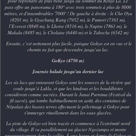
pour reprendre de plus belle jusqu’au sommet du Renjo La. Le
pass offre un
panorama à 180° avec trois sommets à plus de 8000
mètres, et d'innombrables '7000' ! De gauche à droite : le Cho Oyu
(8201 m), le Gyachung Kang (7952 m), le Pumori (7161 m),
l’Everest (8848 m), le Lhotse (8516 m), le Nuptse (7861 m), le
Makalu (8485 m), le Cholatse (6440 m) et le Taboche (6542 m)
Ensuite, c’est nettement plus facile, puisque Gokyo est en vue et le
chemin ne fait que descendre jusqu’au lac.
GoKyo (4750 m)
Journée balade jusqu’au dernier lac
Les six lacs qui entourent Gokyo sont les sources de la rivière qui
coule jusqu’à Lukla, et que les hindous et les bouddhistes
considèrent comme sacrées. Durant le Janai Purnima (Festival du
fil sacré), qui tombe habituellement en août, des centaines de
Népalais des basses terres effectuent le pèlerinage à Gokyo pour
s'immerger rituellement dans les eaux glacées.
La piste de Gokyo est bien tracée et commence à l'extrémité nord
du village. Il va parallèlement au glacier Ngozumpa et monte
progressivement dans la vallée. À une heure et demie de Gokyo se