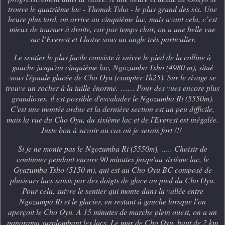
trouve le quatrième lac - Thonak Tsho - le plus grand des six. Une
heure plus tard, on arrive au cinquième lac, mais avant cela, c’est
mieux de tourner à droite, car par temps clair, on a une belle vue
sur l’Everest et Lhotse sous un angle très particulier.
Le sentier le plus facile consiste à suivre le pied de la colline à
gauche jusqu'au cinquième lac, Ngozumba Tsho (4980 m), situé
sous l'épaule glacée de Cho Oyu (compter 1h25). Sur le rivage se
trouve un rocher à la taille énorme.
…… Pour des vues encore plus
grandioses, il est possible d'escalader le Ngozumba Ri (5550m).
C'est une montée ardue et la dernière section est un peu difficile,
mais la vue du Cho Oyu, du sixième lac et de l'Everest est inégalée.
Juste bon à savoir au cas où je serais fort !!!
Si je ne monte pas le
Ngozumba Ri (5550m), ….. Choisir de
continuer pendant encore 90 minutes jusqu'au sixième lac, le
Gyazumba Tsho (5150 m), qui est au Cho Oyu BC composé de
plusieurs lacs saisis par des doigts de glace au pied du Cho Oyu.
Pour cela, suivre le sentier qui monte dans la vallée entre
Ngozumpa Ri et le glacier, en restant à gauche lorsque l’on
aperçoit le Cho Oyu. A 15 minutes de marche plein ouest, on a un
panorama surplombant les lacs. Le mur de Cho Oyu, haut de 2 km