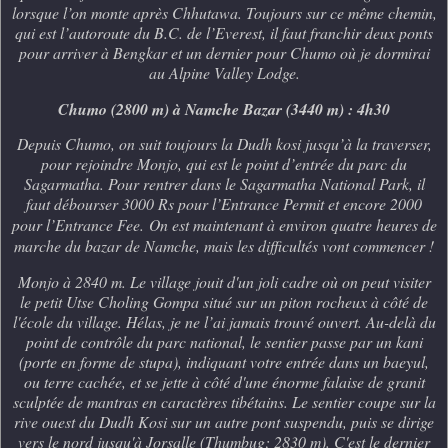
lorsque l’on monte après Chhutawa. Toujours sur ce même chemin,
qui est l’autoroute du B.C. de l’Everest, il faut franchir deux ponts
pour arriver à Bengkar et un dernier pour Chumo où je dormirai
au Alpine Valley Lodge.
Chumo (2800 m) à Namche Bazar (3440 m) : 4h30
Depuis Chumo, on suit toujours la Dudh kosi jusqu’à la traverser,
pour rejoindre Monjo, qui est le point d’entrée du parc du
Sagarmatha. Pour rentrer dans le Sagarmatha National Park, il
faut débourser 3000 Rs pour l’Entrance Permit et encore 2000
pour l’Entrance Fee.
On est maintenant à environ quatre heures de
marche du bazar de Namche, mais les difficultés vont commencer !
Monjo à 2840 m. Le village jouit d'un joli cadre où on peut visiter
le petit Utse Choling Gompa situé sur un piton rocheux à côté de
l'école du village. Hélas, je ne l’ai jamais trouvé ouvert. Au-delà du
point de contrôle du parc national, le sentier passe par un kani
(porte en forme de stupa), indiquant votre entrée dans un baeyul,
ou terre cachée, et se jette à côté d'une énorme falaise de granit
sculptée de mantras en caractères tibétains. Le sentier coupe sur la
rive ouest du Dudh Kosi sur un autre pont suspendu, puis se dirige
vers le nord jusqu'à Jorsalle (Thumbug; 2830 m). C'est le dernier