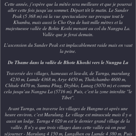
Cette année, j’espère que la météo sera meilleure et que je pourrai
aller cette fois jusqu’au sommet. Départ tôt le matin. Le Sunder
Peak (5 368 m) où la vue spectaculaire sur presque tout le
Khumbu, mais aussi le Cho Oyu de huit mille mètres et la
majestueuse vallée de Bohte Koshi menant au col du Nangpa La.
Vallée que je ferai demain.
L’ascension du Sunder Peak est implacablement raide mais en vaut
la peine.
De Thame dans la vallée de Bhote Khoshi vers le Nungpa La
Traversée des villages, hameaux et lieu-dit, de Tarnga, marulung
4230 m, Lumde 4368 m, Arye 4450 m, Thokchambo 4600 m,
Chhule 4470 m, Sumna Phug, Dzybko, Lunag (5070 m) et comme
cela jusqu’au Nangpa La (5716 m). Puis, c’est la zone interdite "le
Tibet".
Avant Tarnga, on traverse les villages de Hungmo et après une
heure environ, c’est Marulung. Le village est minuscule mais il y a
aussi un lodge.
Tarnga 4 020 m est le dernier grand village de la
vallée. Il n’y a que trois villages dans cette vallée où on peut
séjourner - Marulung 4 150 m, Lungdhen ou Lumde 4 380 m. Puis