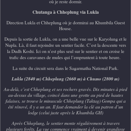
où je reste dormir.
Chutanga à Chheplung via Lukla
Direction Lukla et Chheplung où je dormirai au Khumbila Guest
House.
Depuis la sortie de Lukla, on a une belle vue sur le Karyolung et le
Nupla. Là, il faut rejoindre un sentier facile. C’est la descente vers
la Dudh Koshi. Ici on n’est plus seul sur le sentier et on croise le
trafic des caravanes de mules qui l’empruntent à toute heure.
La suite du circuit sera dans le Sagarmatha National Park.
Lukla (2840 m) Chheplung (2660 m) à Chumo (2800 m)
Au-delà, c’est Chheplung et ses rochers gravés. Dix minutes à pied
au-dessus du village, coincé dans une grotte au pied de hautes
falaises, se trouve le minuscule Chheplung (Taktag) Gompa qui a
été rénové, il y a un an. Il faut demander la clé au patron d’un
lodge (celui juste après le Khumbila GH)
Après Chheplung, le sentier monte régulièrement à travers
plusieurs forêts. La vue commence vraiment à devenir grandiose