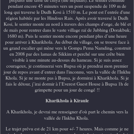
pendant encore 45 minutes vers un pont suspendu de 109 m de
long qui traverse le Dudh Kosi à 1510 m. Le pont est l’entrée d'une
région habitée par les Hindous Rais. Après avoir traversé le Dudh
Kosi, le sentier monte au nord à travers des champs d'orge, de blé et
de maïs pour rentrer dans le vaste village raï de Jubhing (Dorakbuk;
1680 m). Puis le sentier monte encore pendant plus d’une heure
pour arriver à Kharikhola. Au début du village, on se trouve face à
un grand escalier qui mène vers le Gompa Pema Namding, construit
en 2008 par des lamas de Sikkim et perché sur une crête bien
visible à une minute au-dessus du hameau. Si je suis assez
courageux, je continuerai vers Bupsa où je prendrai mon premier
jour de repos avant d’entrer dans l'inconnu, vers
la vallée de l'Inkhu
Khola
. Si je ne monte pas à Bupsa, je dormirai à Kharikhola. Si je
fais le détour, j’irai dormir à l’Everest Guest House à Bupsa 1h de
grimpette pour un jour de congé !!
Kharikhola à Kiraule
A Kharikhola, je devrai me renseigner d'où part le chemin vers
la
vallée de l'Inkhu Khola.
Le trajet prévu est de 21 km pour +/- 7 heures. Mais comme je ne