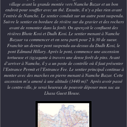
village avant la grande montée vers Namche Bazar et un bon
endroit pour souffler avec un thé. Ensuite, il n’y a plus rien avant
l’entrée de Namche.
Le sentier conduit sur un autre pont suspendu.
Suivre le sentier en bordure de rivière sur du gravier et des rochers
avant de remonter dans la forêt. On aperçoit le confluent des
rivières Bhote Kosi et Dudh Kosi. Le sentier menant à Namche
Bazaar va commencer et on sera parti pour 2 h 30 de sueur.
Franchir un dernier pont suspendu au-dessus du Dudh Kosi, le
pont Edmund Hillary. Après le pont, commence une ascension
tortueuse et zigzagante à travers une dense forêt de pins. Avant
d’arriver à Namche, il y a un poste de contrôle où il faut présenter
l’Entrance Permit et l’Entrance Fee. Le sentier principal continue à
monter avec des marches en pierre menant à Namche Bazar. Cette
ascension m’a amené à une altitude (3440 m)? Après avoir passé
le centre-ville, je serai heureux de pouvoir déposer mon sac au
Lhasa Guest House.