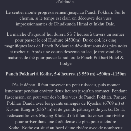
d’altitude.
Le sentier monte progressivement jusqu'au Panch Pokhari. Sur le
chemin, si le temps est clair, on découvre des vues
impressionnantes de Dhudkunda Himal et Inkhu Dale.
La marche d’aujourd’hui durera 6 à 7 heures à travers un sentier
pour passer le col Hurhure (4500m). De ce col, les cinq
magnifiques lacs de Panch Pokhari se dévoilent sous des pics noirs
et rocheux. Après une courte descente au lac, je trouverai des
maisons de thé pour passer la nuit ou le Panch Pokhari Hotel &
Lodge
Panch Pokhari à Kothe, 5-6 heures. (3 550 m) +500m -1150m
Dès le départ, il faut traverser un petit ruisseau, puis monter
lentement pendant environ deux heures jusqu’un sommet. Pendant
l'ascension, on peut voir des belles vues de Panch Pokhari, Pangre
Pokhari Danda avec les géants enneigés de Kyashar (6769 m) et
Kusum Kangru (6367 m) et de grands pâturages de yacks.
De là,
redescendre vers Mujang Khola d’où il faut traverser une rivière
pour arriver dans une forêt dense de pins pour atteindre
Kothe.
Kothe est situé au bord d'une rivière avec de nombreux