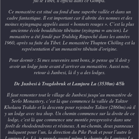
fui le Tibet, il officia dans ce Gompa.
Ce monastère est situé au fond d'une superbe vallée et dans un
cadre fantastique. Il est important car il abrite des nonnes et des
moines nyingmapa appelés aussi « bonnets rouges ». C’est la plus
ancienne école bouddhiste tibétaine (nyingma = ancien). Le
monastère a été fondé par Trulshig Rinpoché dans les années
1960, après sa fuite du Tibet. Le monastère Thupten Chöling est la
représentation d’un monastère tibétain d’origine.
Pour dormir : Si mes souvenirs sont bons, je pense qu’il doit y
avoir un lodge juste avant d’arriver au monastère. Aussi non,
retour à Junbesi, là il y a des lodges.
De Junbesi à Tragdobruk et Lamjura La (3530m) 4/5h
Il faut remonter tout le village de Junbesi jusqu’au monastère de
Serlo Monastery, c’est là que commence la vallée de Taktor
Kholaou Trakdo et la descente pour rejoindre
Takto
r (2860m) où il
y un lodge avec tea shop. Un chemin commence sur la droite de ce
lodge, c’est là que commence une montée progressive dans une
forêt de rhododendrons et résineux. A mi-chemin, deux panneaux
indiquent pour l’un, la direction du Pike Peak et pour l’autre le
Lamjura La. Là, je prends quand même le chemin du Lamjura La.