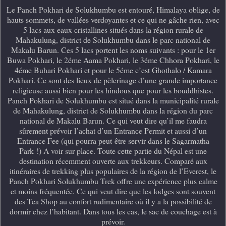
Le Panch Pokhari de Solukhumbu est entouré, Himalaya oblige, de
hauts sommets, de vallées verdoyantes et ce qui ne gâche rien, avec
5 lacs aux eaux cristallines situés dans la région rurale de
Mahakulung, district de Solukhumbu dans le parc national de
Makalu Barun. Ces 5 lacs portent les noms suivants : pour le 1er
Buwa Pokhari, le 2éme Aama Pokhari, le 3éme Chhora Pokhari, le
4éme Buhari Pokhari et pour le 5éme c’est Ghothalo / Kamara
Pokhari. Ce sont des lieux de pèlerinage d’une grande importance
religieuse aussi bien pour les hindous que pour les bouddhistes.
Panch Pokhari de Solukhumbu est situé dans la municipalité rurale
de Mahakulung, district de Solukhumbu dans la région du parc
national de Makalu Barun. Ce qui veut dire qu’il me faudra
sûrement prévoir l’achat d’un Entrance Permit et aussi d’un
Entrance Fee (qui pourra peut-être servir dans le Sagarmatha
Park !) A voir sur place. Toute cette partie du Népal est une
destination récemment ouverte aux trekkeurs. Comparé aux
itinéraires de trekking plus populaires de la région de l’Everest, le
Panch Pokhari Solukhumbu Trek offre une expérience plus calme
et moins fréquentée. Ce qui veut dire que les lodges sont souvent
des Tea Shop au confort rudimentaire où il y a la possibilité de
dormir chez l’habitant. Dans tous les cas, le sac de couchage est à
prévoir.