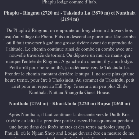
Phaplu lodge comme d’hab.
Phaplu - Ringmu (2720 m) - Taksindu La (3870 m) et Nunthala
(2194 m)
De Phaplu à Ringmu, on emprunte un long chemin à travers bois
jusqu'au village de Phera. Puis on descend explorer une 1ère combe
où il faut traverser à gué une grosse rivière avant de reprendre de
l'altitude. Le chemin continue ainsi de combe en combe avec une
nouvelle traversée de torrent. On dépasse un mur de manis qui
marque l'entrée de Ringmu. A gauche du chemin, il y a un lodge.
Petit arrêt pour boire un thé, je redémarre vers le Taksindu La.
Prendre le chemin montant derrière le stupa. Il ne reste plus qu'une
heure trente, pour être à Thaksindu. Au sommet du Taksindu, petit
arrêt pour un repas au Hill Top. Je serai à un peu plus 2h de
Nunthala. Nuit au Shangrila Guest House.
Nunthala (2194 m) - Kharikhola (2220 m) Bupsa (2360 m)
Après Nunthala, il faut continuer la descente vers le Dudh Kosi
(rivière au lait). La première partie descend brusquement pendant
une heure dans des forêts mixtes et des terres agricoles jusqu'à
Phuleli, où le Njiam Shop and Lodge devrait être en mesure de me
préparer une tasse de chiya (thé népalais). Le sentier continue