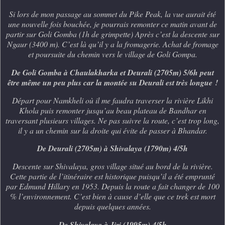
Si lors de mon passage au sommet du Pike Peak, la vue aurait été
une nouvelle fois bouchée, je pourrais remonter ce matin avant de
partir sur Goli Gomba (1h de grimpette) Après c’est la descente sur
Ngaur (3400 m). C’est là qu’il y a la fromagerie. Achat de fromage
et poursuite du chemin vers le village de Goli Gompa.
De Goli Gomba à Chaulakharka et Deurali (2705m) 5/6h peut
être même un peu plus car la montée su Deurali est très longue !
Départ pour Namkheli où il me faudra traverser la rivière Likhi
Khola puis remonter jusqu’au beau plateau de Bandhar en
traversant plusieurs villages. Ne pas suivre la route, c’est trop long,
il y a un chemin sur la droite qui évite de passer à Bhandar.
De Deurali (2705m) à Shivalaya (1790m) 4/5h
Descente sur Shivalaya, gros village situé au bord de la rivière.
Cette partie de l’itinéraire est historique puisqu’il a été emprunté
par Edmund Hillary en 1953. Depuis la route a fait changer de 100
% l’environnement. C’est bien à cause d’elle que ce trek est mort
depuis quelques années.
De Shivalaya à Jiri (1995m) 4/5h