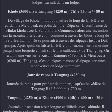
lodges. La nuit dans un lodge.
Khote (3600 m) à Tangnag (4250 m) (7h) + 750 m / - 80 m
Du village de Khote, il faut poursuivre le long de la rivière en
gardant le Mera peak en point de mire. Dépasser la confluence de
l'Hinku khola avec la Sanu khola. Commence alors une ascension
sur la moraine pierreuse et on continue à travers les blocs le long de
la rivière. La montée se poursuit à travers des alpages jusqu'à Duk
gompa. Après quoi, on laisse la rivière pour monter sur la moraine
jusqu'à une bergerie et finir sur le plat caillouteux de Thangnag. On
a alors une vue sur le Kusum Kanguru (6370m), le Mera ouest
(6260 m).
Tangnag, c’est quelques maisons d’alpage, certaines
reconverties en lodge sommaire.
Jour de repos à Tangnag (4250 m)
Journée de repos pour profiter de monter jusqu’au belvédère de
Tangnag Ri à 5 000 m + 750 m
Tangnag (4250 m) à Khare (4900 m) (4h) + 600 m / - 20 m
Journée d’ascension assez longue et difficile avec l'altitude. Il
faudra passer plusieurs segments abrupts pour accéder au glacier du