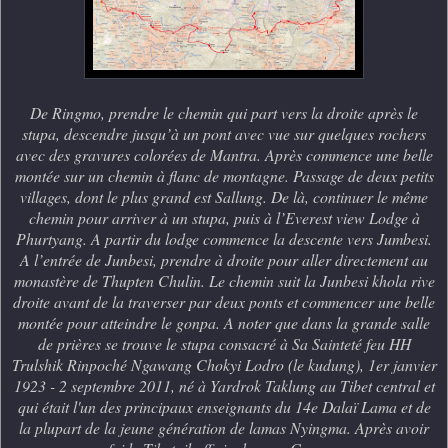
De Ringmo, prendre le chemin qui part vers la droite après le
stupa, descendre jusqu’à un pont avec vue sur quelques rochers
avec des gravures colorées de Mantra. Après commence une belle
montée sur un chemin à flanc de montagne. Passage de deux petits
villages, dont le plus grand est Sallung. De là, continuer le même
chemin pour arriver à un stupa, puis à l’Everest view Lodge à
Phurtyang. A partir du lodge commence la descente vers Jumbesi.
A l’entrée de Junbesi, prendre à droite pour aller directement au
monastère de Thupten Chulin. Le chemin suit la Junbesi khola rive
droite avant de la traverser par deux ponts et commencer une belle
montée pour atteindre le gonpa. A noter que dans la grande salle
de prières se trouve le stupa consacré à Sa Sainteté feu HH
Trulshik Rinpoché Ngawang Chokyi Lodro (le kudung), 1er janvier
1923 - 2 septembre 2011, né à Yardrok Taklung au Tibet central et
qui était l'un des principaux enseignants du 14e Dalaï Lama et de
la plupart de la jeune génération de lamas Nyingma. Après avoir