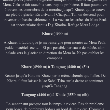
Mera. Cela se fait toutefois sans trop de problème. Il faut poursuivre
à travers les contreforts de la moraine jusqu'à Khare, qui se trouve
au pied du glacier. En arrivant à Charpatti Tal, on descend pour
traverser un bassin sablonneux.
La vue sur les crêtes du Mera Peak
est spectaculaire depuis Dig Kharka. Refuge Mera Lodge
Khare (4900 m)
A Khare, il faudra que je me renseigne pour monter au Mera Peak,
guide, matériels etc …..
Si pas possible par cause de météo, alors
balade vers le glacier en direction du Mera-la. Ne pas oublier les
crampons.
Khare (4900 m) à Tangnag (4400 m) (5h)
Retour jusqu’à Kote ou Khote par le même chemin que l’aller.
De
Khare, il faut laisser le lac Sabal Tsha sur la droite et continuer
jusqu’à Tangnag.
Tangnag (4400 m) à Khote (3550 m) (6h)
Le sentier suit presque tout le temps la rivière.
Pas de problème
pour loger, de nombreux lodges au bord de la rivière. Comme à