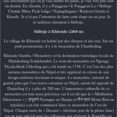
sais absolument pas où je vais mettre les pieds, je vais voir plus loin
où dormir. En chemin, il y a Panggom / le Panggom La / Shibuje-
Chatuk /Mera Peak lodge / Najingdingma / Baskom Gonda et
Kiraule.
Je n’ai pas l’intention de faire cette étape en un jour. Je
m’arrêterai sûrement à Shibuje.
Shibuje à Khiraule (2460 m)
Le village de Khiraule est habité par des sherpas et des rais. Sur un
petit promontoire, il y a le monastère de Chambaling.
Khiraule Gumba / Monastery est la destination touristique locale de
Mahakulung Solukhumbu. Le nom du monastère est Ngonga
Thyakchhok Chholing qui a été fondé en 1738. C’est l’un des plus
anciens monastères du Népal et très apprécié en raison de son
design extérieur fascinant et unique. Le monastère, entouré de
grands pins que l’on trouve rarement au Népal, aurait été apporté de
Darjeeling il y a plus de 200 ans. L’importance culturelle de ce
monastère est tout aussi précieuse car il est dit que la « Méditation
Silencieuse » (
ङ्युङने
Nyungne en Sherpa et
मौन
ब्रत
Moun Brat en
népalais) a en fait commencé dans ce monastère de l’est du
Népal.
Chaque mois de « Dasami » (dixième jour de la pleine lune)
est un jour spécial pour les villageois qui vénèrent le Bouddha en