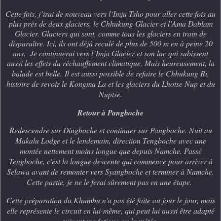
Cette fois, j’irai de nouveau vers l‘Imja Tsho pour aller cette fois au
plus près de deux glaciers, le Chhukung Glacier et l’Ama Dablam
Glacier. Glaciers qui sont, comme tous les glaciers en train de
disparaître. Ici, ils ont déjà reculé de plus de 500 m en à peine 20
ans. Je continuerai vers l’Imja Glacier et son lac qui subissent
aussi les effets du réchauffement climatique. Mais heureusement, la
balade est belle.
Il est aussi possible de refaire le Chhukung Ri,
histoire de revoir le Kongma La et les glaciers du Lhotse Nup et du
Nuptse.
Retour à Pangboche
Redescendre sur Dingboche et continuer sur Pangboche. Nuit au
Makalu Lodge et le lendemain, direction Tengboche avec une
montée nettement moins longue que depuis Namche. Passé
Tengboche, c'est la longue descente qui commence pour arriver à
Selawa avant de remonter vers Syangboche et terminer à Namche.
Cette partie, je ne le ferai sûrement pas en une étape.
Cette préparation du Khumbu n'a pas été faite au jour le jour, mais
elle représente le circuit en lui-même, qui peut lui aussi être adapté
suivant ma fatigue ou la météo.