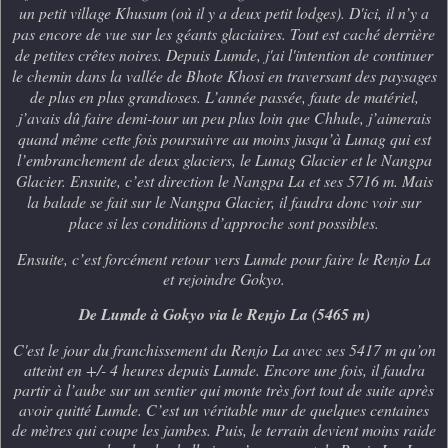
un petit village Khusum (où il y a deux petit lodges). D'i
ci, il n’y a
pas encore de vue sur les géants glaciaires. Tout est caché derrière
de petites crêtes noires. Depuis Lumde, j'ai l'intention de continuer
le chemin dans la vallée de Bhote Khosi en traversant des paysages
de plus en plus grandioses. L’année passée, faute de matériel,
j’avais dû faire demi-tour un peu plus loin que Chhule, j’aimerais
quand même cette fois poursuivre au moins jusqu’à Lunag qui est
l’embranchement de deux glaciers, le Lunag Glacier et le Nangpa
Glacier. Ensuite, c’est direction le Nangpa La et ses 5716 m. Mais
la balade se fait sur le Nangpa Glacier, il faudra donc voir sur
place si les conditions d’approche sont possibles.
Ensuite, c’est forcément retour vers Lumde pour faire le Renjo La
et rejoindre Gokyo.
De Lumde à Gokyo via le Renjo La (5465 m)
C'est le jour du franchissement du Renjo La avec ses 5417 m qu’on
atteint en +/- 4 heures depuis Lumde. Encore une fois, il faudra
partir à l’aube sur un sentier qui monte très fort tout de suite après
avoir quitté Lumde. C’est un véritable mur de quelques centaines
de mètres qui coupe les jambes. Puis, le terrain devient moins raide