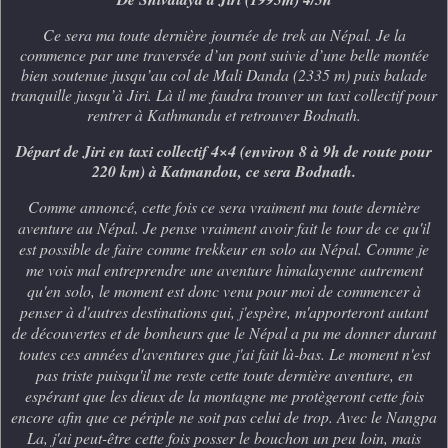
Ce sera ma toute dernière journée de trek au Népal. Je la
commence par une traversée d’un pont suivie d’une belle montée
bien soutenue jusqu’au col de Mali Danda (2335 m) puis balade
tranquille jusqu’à Jiri. Là il me faudra trouver un taxi collectif pour
rentrer à Kathmandu et retrouver Bodnath.
Départ de Jiri en taxi collectif 4×4 (environ 8 à 9h de route pour
220 km) à Katmandou, ce sera Bodnath.
Comme annoncé, cette fois ce sera vraiment ma toute dernière
aventure au Népal. Je pense vraiment avoir fait le tour de ce qu'il
est possible de faire comme trekkeur en solo au Népal. Comme je
me vois mal entreprendre une aventure himalayenne autrement
qu'en solo, l
e moment est donc venu pour moi de commencer à
penser à d'autres destinations qui, j'espère, m'apporteront autant
de découvertes et de bonheurs que le Népal a pu me donner durant
toutes ces années d'aventures que j'ai fait là-bas. Le moment n'est
pas triste puisqu'il me reste cette toute dernière aventure, en
espérant que les dieux de la montagne me protègeront cette fois
encore afin que ce périple ne soit pas celui de trop. Avec le Nangpa
La, j'ai peut-être cette fois posser le bouchon un peu loin, mais