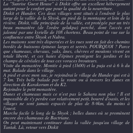
La "Sunrise Guest House" à Diskit offre un excellent hébergement
autant pour le confort que pour la qualité de la nourriture.
Diskit et Hunder. Ces deux villages sont situés à l'endroit le plus
large de la vallée de la Shyok, au pied de la montagne et loin de la
rivière. Diskit, ville principale de la vallée, est protégée par un très
beau monastère (de l'ordre gelukpa) perché, dont l'accès est
jalonné par une kyrielle de 108 chortens. Beau point de vue sur la
confluence entre Shyok et Nubra.
Les maisons sont très dispersées et les rues sont en fait des chemins
bordés de buissons épineux larges et serrés. POURQUOI ? Parce
que chameaux, chevaux, yaks, ânes, chèvres et moutons vivent en
totale liberté, et ces haies d'épines protègent les jardins et les
champs de céréales de tous ces voraces brouteurs.
Visite du monastère. Montée à pied (1h00) et la puja est à 6 h du
mat. Balade dans le village.
A pied et avec mon sac, je rejoindrai le village de Hunder qui est à
7 km. Très belle balade par la route ou à travers les dunes en
direction du Karakorum et du K2.
Rejoindre le petit monastère.
Dunes et chameaux mais ce n’est pas le Sahara non plus ! Il est
impossible de s'y perdre car relativement petit, bourré d'oasis, et les
villages ne sont jamais espacés de plus de 8-9km, du moins à
l'ouest.
Marche facile le long de la Shyok ; belles dunes où se promènent
encore des chameaux de Bactriane.
On peut maintenant continuer dans la vallée jusqu'au village de
Tantak. Là, retour vers Diskit