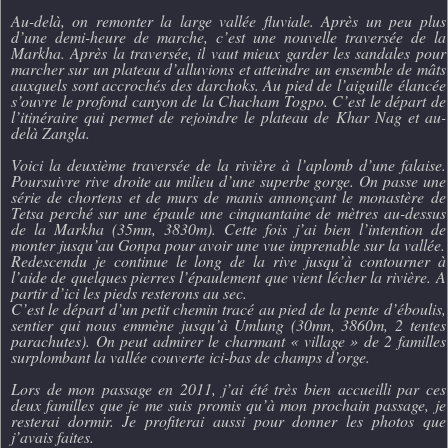
Au-delà, on remonter la large vallée fluviale. Après un peu plus
d’une demi-heure de marche, c’est une nouvelle traversée de la
Markha. Après la traversée, il vaut mieux garder les sandales pour
marcher sur un plateau d’alluvions et atteindre un ensemble de mâts
auxquels sont accrochés des darchoks. Au pied de l’aiguille élancée
s’ouvre le profond canyon de la Chacham Togpo. C’est le départ de
l’itinéraire qui permet de rejoindre le plateau de Khar Nag et au-
delà Zangla.
Voici la deuxième traversée de la rivière à l’aplomb d’une falaise.
Poursuivre rive droite au milieu d’une superbe gorge. On passe une
série de chortens et de murs de manis annonçant le monastère de
Tetsa perché sur une épaule une cinquantaine de mètres au-dessus
de la Markha (35mn, 3830m). Cette fois j’ai bien l’intention de
monter jusqu’au Gonpa pour avoir une vue imprenable sur la vallée.
Redescendu je continue le long de la rive jusqu’à contourner à
l’aide de quelques pierres l’épaulement que vient lécher la rivière. A
partir d’ici les pieds resterons au sec.
C’est le départ d’un petit chemin tracé au pied de la pente d’éboulis,
sentier qui nous emmène jusqu’à Umlung (30mn, 3860m, 2 tentes
parachutes). On peut admirer le charmant « village » de 2 familles
surplombant la vallée couverte ici-bas de champs d’orge.
Lors de mon passage en 2011, j’ai été très bien accueilli par ces
deux familles que je me suis promis qu’à mon prochain passage, je
resterai dormir. Je profiterai aussi pour donner les photos que
j’avais faites.