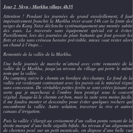
Jour 2 Skyu - Markha village
4h35
Attention ! Pendant les journées de grand ensoleillement, il faut
impérativement franchir la Markha river avant 14h car la fonte des
neiges du Kang Yatze déclenche systématiquement une montée subite
des eaux. La traversée sans équipement spécial est à éviter.
Pareillement, lors des journées de pluie battante qui font grossir les
flots et cela sans créneau horaire prévisible, mieux vaut rester alors
au chaud à l’étape…
Remontée de la vallée de la Markha.
Une belle journée de marche m’attend avec cette remontée de la
vallée de la Markha, jusqu’au niveau du village qui porte le même
nom que la vallée.
Du camping suivre le chemin en bordure des champs. Le fond de la
vallée est verdoyant contrastant avec les parois où le minéral règne
sans concession. De véritables petites forêts se sont créées faisant en
sorte que je marcherai à l’ombre bien protégé sous le couvert
végétal. Jusque-là le chemin est bon, mais la suite sera moins facile,
il me faudra monter et descendre pour éviter quelques rochers qui
encombrent la vallée. Autre solution, traverser la rive et autres
canaux d’irrigation.
Puis la vallée s’élargit au croisement d’un vallon pentu venant de la
droite marqué d’une belle aiguille bifide. Au niveau d’un alignement
de chortens posé sur un petit monticule, on dispose d’une belle vue