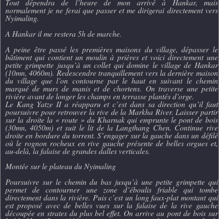
Tout dépendra de l’heure de mon arrivé à Hankar, mais
normalement je ne ferai que passer et me dirigerai directement vers
Nyimaling.
A Hankar il me restera 5h de marche.
A peine être passé les premières maisons du village, dépasser le
bâtiment qui contient un moulin à prières et voici directement une
petite grimpette jusqu’à un collet qui domine le village de Hankar
(10mn, 4060m). Redescendre tranquillement vers la dernière maison
du village que l’on contourne par le haut en suivant le chemin
marqué de murs de manis et de chortens. On traverse une petite
rivière avant de longer les champs en terrasse plantés d’orge.
Le Kang Yatze II a réapparu et c’est dans sa direction qu’il faut
poursuivre pour retrouver la rive de la Markha River. Laisser partir
sur la droite la « route » du Kharnak qui emprunte le pont de bois
(30mn, 4050m) et suit le lit de la Langthang Chen. Continue rive
droite en bordure du torrent. S’engager sur la gauche dans un défilé
où le rognon rocheux en rive gauche présente de belles orgues et,
au-delà, la falaise de grandes dalles verticales.
Montée sur le plateau du Nyimaling
Poursuivre sur le chemin du bas jusqu’à une petite grimpette qui
permet de contourner une zone d’éboulis friable qui tombe
directement dans la rivière. Puis c’est un long faux-plat montant qui
est proposé avec de belles vues sur la falaise de la rive gauche
découpée en strates du plus bel effet. On arrive au pont de bois sur