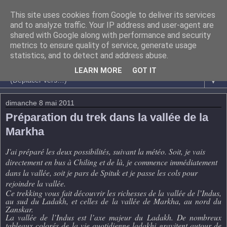
This site uses cookies from Google to deliver its services
and to analyze traffic. Your IP address and user-agent are
shared with Google along with performance and security
metrics to ensure quality of service, generate usage
statistics, and to detect and address abuse.
LEARN MORE
GOT IT
▼
dimanche 8 mai 2011
Préparation du trek dans la vallée de la
Markha
J'ai préparé les deux possibilités, suivant la météo. Soit, je vais
directement en bus à Chiling et de là, je commence immédiatement
dans la vallée, soit je pars de Spituk et je passe les cols pour
rejoindre la vallée.
Ce trekking vous fait découvrir les richesses de la vallée de l’Indus,
au sud du Ladakh, et celles de la vallée de Markha, au nord du
Zanskar.
La vallée de l’Indus est l’axe majeur du Ladakh. De nombreux
tableaux colorés de la vie quotidienne ladakhi gravitent autour de