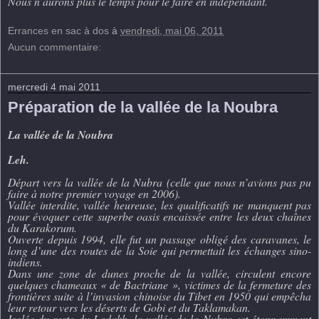
Nous n’aurons plus le temps pour le faire en indépendant.
Errances en sac à dos
à
vendredi, mai 06, 2011
Aucun commentaire:
mercredi 4 mai 2011
Préparation de la vallée de la Noubra
La vallée de la Noubra
Leh.
Départ vers la vallée de la Nubra
(celle que nous n’avions pas pu
faire à notre premier voyage en 2006).
Vallée interdite, vallée heureuse, les qualificatifs ne manquent pas
pour évoquer cette superbe oasis encaissée entre les deux chaînes
du Karakorum.
Ouverte depuis 1994, elle fut un passage obligé des caravanes, le
long d’une des routes de la Soie qui permettait les échanges sino-
indiens.
Dans une zone de dunes proche de la vallée, circulent encore
quelques chameaux « de Bactriane », victimes de la fermeture des
frontières suite à l’invasion chinoise du Tibet en 1950 qui empêcha
leur retour vers les déserts de Gobi et du Taklamakan.
Isolée du reste du Ladakh, la vallée de la Nubra est étonnamment