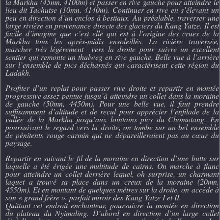
la Markha (45mn, 4100m) et passer en rive gauche pour atteindre le
lieu-dit Tachutse (10mn, 4140m). Continuer en rive en s’élevant un
peu en direction d’un enclos à bestiaux. Au préalable, traverser une
large rivière en provenance directe des glaciers du Kang Yatze. Il est
facile d’imagine que c’est elle qui est à l’origine des crues de la
Markha tous les après-midis ensoleillés. La rivière traversée,
marcher très légèrement vers la droite pour suivre un excellent
sentier qui remonte un thalweg en rive gauche. Belle vue à l’arrière
sur l’ensemble de pics décharnés qui caractérisent cette région du
Ladakh.
Profiter d’un replat pour passer rive droite et repartir en montée
progressive assez pentue jusqu’à atteindre un collet dans la moraine
de gauche (50mn, 4450m). Pour une belle vue, il faut prendre
suffisamment d’altitude et de recul pour apprécier l’enfilade de la
vallée de la Markha jusqu’aux lointains pics du Chomotang. En
poursuivant le regard vers la droite, on tombe sur un bel ensemble
de pénitents rouge carmin qui ne dépareilleraient pas au cœur du
paysage.
Repartir en suivant le fil de la moraine en direction d’une butte sur
laquelle a été érigée une multitude de cairns. On marche à flanc
pour atteindre un collet derrière lequel, oh surprise, un charmant
laquet a trouvé sa place dans un creux de la moraine (20mn,
4550m). Et en montant de quelques mètres sur la droite, on accède à
son « grand frère », parfait miroir des Kang Yatze I et II.
Quittant cet endroit enchanteur, poursuivre la montée en direction
du plateau du Nyimaling. D’abord en direction d’un large collet