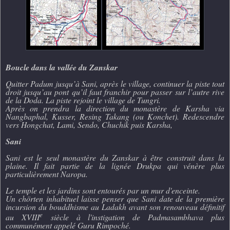
Boucle dans la vallée du Zanskar
Quitter Padum jusqu’à Sani, après le village, continuer la piste tout
droit jusqu’au pont qu’il faut franchir pour passer sur l’autre rive
de la Doda. La piste rejoint le village de Tungri.
Après on prendra la direction du monastère de Karsha via
Nangbaphal, Kusser, Resing Takang (ou Konchet). Redescendre
vers Hongchat, Lami, Sendo, Chuchik puis Karsha,
Sani
Sani est le seul monastère du Zanskar à être construit dans la
plaine. Il fait partie de la lignée Drukpa qui vénère plus
particulièrement Naropa.
Le temple et les jardins sont entourés par un mur d'enceinte.
Un chörten inhabituel laisse penser que Sani date de la première
incursion du bouddhisme au Ladakh avant son renouveau définitif
e
au XVIII
siècle à l'instigation de Padmasambhava plus
communément appelé Guru Rimpoché.