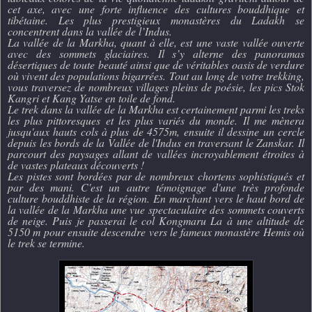
cet axe, avec une forte influence des cultures bouddhique et
tibétaine. Les plus prestigieux monastères du Ladakh se
concentrent dans la vallée de l’Indus.
La vallée de la Markha, quant à elle, est une vaste vallée ouverte
avec des sommets glaciaires. Il s’y alterne des panoramas
désertiques de toute beauté ainsi que de véritables oasis de verdure
où vivent des populations bigarrées. Tout au long de votre trekking,
vous traversez de nombreux villages pleins de poésie, les pics Stok
Kangri et Kang Yatse en toile de fond.
Le trek dans la vallée de la Markha est certainement parmi les treks
les plus pittoresques et les plus variés du monde. Il me mènera
jusqu'aux hauts cols à plus de 4575m, ensuite il dessine un cercle
depuis les bords de la Vallée de l'Indus en traversant le Zanskar. Il
parcourt des paysages allant de vallées incroyablement étroites à
de vastes plateaux découverts !
Les pistes sont bordées par de nombreux chortens sophistiqués et
par des mani. C'est un autre témoignage d'une très profonde
culture bouddhiste de la région. En marchant vers le haut bord de
la vallée de la Markha une vue spectaculaire des sommets couverts
de neige. Puis je passerai le col Kongmaru La à une altitude de
5150 m pour ensuite descendre vers le fameux monastère Hemis où
le trek se termine.