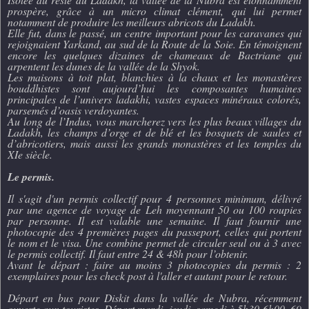
prospère, grâce à un micro climat clément, qui lui permet
notamment de produire les meilleurs abricots du Ladakh.
Elle fut, dans le passé, un centre important pour les caravanes qui
rejoignaient Yarkand, au sud de la Route de la Soie. En témoignent
encore les quelques dizaines de chameaux de Bactriane qui
arpentent les dunes de la vallée de la Shyok.
Les maisons à toit plat, blanchies à la chaux et les monastères
bouddhistes sont aujourd’hui les composantes humaines
principales de l’univers ladakhi, vastes espaces minéraux colorés,
parsemés d’oasis verdoyantes.
Au long de l’Indus, vous marcherez vers les plus beaux villages du
Ladakh, les champs d’orge et de blé et les bosquets de saules et
d’abricotiers, mais aussi les grands monastères et les temples du
XIe siècle.
Le permis.
Il s'agit d'un permis collectif pour 4 personnes minimum, délivré
par une agence de voyage de Leh moyennant 50 ou 100 roupies
par personne. Il est valable une semaine. Il faut fournir une
photocopie des 4 premières pages du passeport, celles qui portent
le nom et le visa. Une combine permet de circuler seul ou à 3 avec
le permis collectif. Il faut entre 24 & 48h pour l’obtenir.
Avant le départ : faire au moins 3 photocopies du permis : 2
exemplaires pour les check post à l'aller et autant pour le retour.
Départ en bus pour Diskit dans la vallée de Nubra, récemment
ouverte aux touristes. Départ mardi, jeudi, samedi à 5h30 6h00. 69