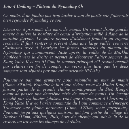
Jour 4 Umlung – Plateau du Nyimaling 6h
Ce matin, il ne faudra pas trop tarder avant de partir car j’aimerais
bien rejoindre Nyimaling ce soir.
Démarrer à proximité des murs de manis. Un savant droite-gauche
amène à suivre la bordure du canal d’irrigation taillé à flanc de la
moraine fluviale. Le suivre permet d’aisément franchir un rognon
rocheux. Il faut rentrer à présent dans une large vallée couverte
d’arbustes avec à l’horizon les formes adoucies du plateau du
Nyimaling qui s’annoncent. Juste après, la vallée de la Markha
s’infléchit vers la droite et permet de découvrir l’altier sommet du
Kang Yatze II et ses 6175m, le sommet principal n°I restant occulté
par celui-ci (en fin de compte, on verra plus tard que les deux
sommets sont séparés par une arête orientée NW-SE).
Poursuivre par une grimpette pour rejoindre un mur de manis
(30mn, 3950m). Franchir le lit d’une rivière issue du Matho Kangri
faisant partie de la grande chaîne montagneuse du Stok Kangri
avant de passer une deuxième série de murs de manis. Un instant
occulté par les hautes falaises, voici que réapparait à l’horizon le
Kang Yatze II avec l’arête sommitale du I qui commence d’émerger.
Traverser une plaine herbeuse (15mn, 3970m, tente parachute).
Poursuit jusqu’aux quelques maisons qui font partie du village de
Hankar (15mn, 4000m). Puis, hors du chemin qui suit le lit de la
rivière, on traverse les champs de céréales.