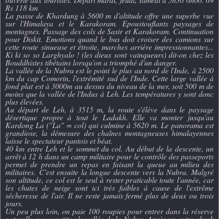
Rs 118 km
La passe de Khardung à 5600 m d'altitude offre une superbe vue
sur l'Himalaya et le Karakoram. Epoustouflants paysages de
montagnes. Passage des cols de Sasir et Karakoram. Continuation
pour Diskit. Emotions quand le bus doit croiser des camions sur
cette route sinueuse et étroite, marches arrière impressionnantes...
Ki ki so so Larghyalo ! (les dieux sont vainqueurs) dit-on chez les
Bouddhistes tibétains lorsqu'on a triomphé d'un danger.
La vallée de la Nubra est le point le plus au nord de l'Inde, à 2500
km du cap Comorin, l'extrémité sud de l'Inde. Cette large vallée à
fond plat est à 3000m au dessus du niveau de la mer, soit 500 m de
moins que la vallée de l'Indus à Leh. Les températures y sont donc
plus élevées.
Au départ de Leh, à 3515 m, la route s'élève dans le paysage
désertique propre à tout le Ladakh. Elle va monter jusqu'au
Kardong La ("La" = col) qui culmine à 5620 m. Le panorama est
grandiose, la démesure des chaînes montagneuses himalayennes
laisse le spectateur pantois et béat.
40 km entre Leh et le sommet du col. Au début de la descente, un
arrêt à 12 h dans un camp militaire pour le contrôle des passeports
permet de prendre un repas en faisant la queue au milieu des
militaires. C'est ensuite la longue descente vers la Nubra. Malgré
son altitude, ce col est le seul à rester praticable toute l'année, car
les chutes de neige sont ici très faibles à cause de l'extrême
sécheresse de l'air. Il ne reste jamais fermé plus de deux ou trois
jours.
Un peu plus loin, on paie 100 roupies pour entrer dans la réserve
naturelle que constitue la vallée de la Nubra. Après un autre check