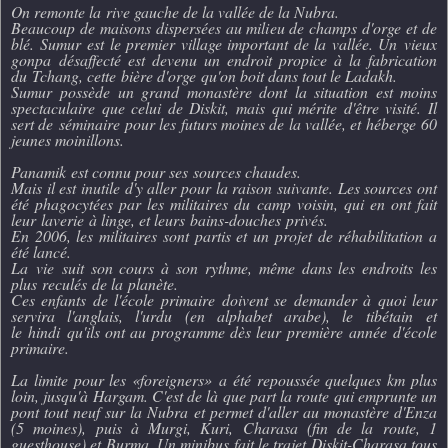
On remonte la rive gauche de la vallée de la Nubra.
Beaucoup de maisons dispersées au milieu de champs d'orge et de
blé. Sumur est le premier village important de la vallée. Un vieux
gonpa désaffecté est devenu un endroit propice à la fabrication
du Tchang, cette bière d'orge qu'on boit dans tout le Ladakh.
Sumur possède un grand monastère dont la situation est moins
spectaculaire que celui de Diskit, mais qui mérite d'être visité. Il
sert de séminaire pour les futurs moines de la vallée, et héberge 60
jeunes moinillons.
Panamik est connu pour ses sources chaudes.
Mais il est inutile d'y aller pour la raison suivante. Les sources ont
été phagocytées par les militaires du camp voisin, qui en ont fait
leur laverie à linge, et leurs bains-douches privés.
En 2006, les militaires sont partis et un projet de réhabilitation a
été lancé.
La vie suit son cours à son rythme, même dans les endroits les
plus reculés de la planète.
Ces enfants de l'école primaire doivent se demander à quoi leur
servira l'anglais, l'urdu (en alphabet arabe), le tibétain et
le hindi qu'ils ont au programme dès leur première année d'école
primaire.
La limite pour les «foreigners» a été repoussée quelques km plus
loin, jusqu'à Hargam. C'est de là que part la route qui emprunte un
pont tout neuf sur la Nubra et permet d'aller au monastère d'Enza
(5 moines), puis à Murgi, Kuri, Charasa (fin de la route, 1
guesthouse) et Burma. Un minibus fait le trajet Diskit-Charasa tous