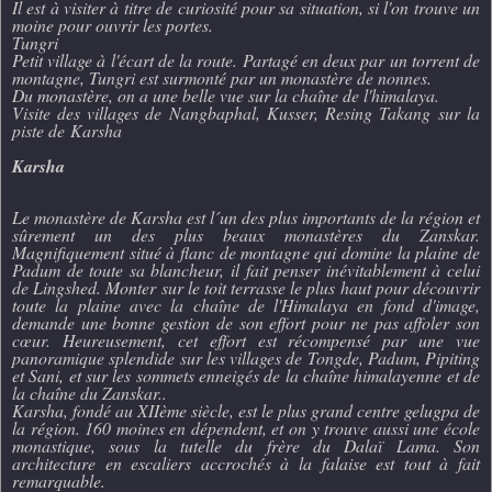
Il est à visiter à titre de curiosité pour sa situation, si l'on trouve un
moine pour ouvrir les portes.
Tungri
Petit village à l'écart de la route. Partagé en deux par un torrent de
montagne, Tungri est surmonté par un monastère de nonnes.
Du monastère, on a une belle vue sur la chaîne de l'himalaya.
Visite des villages de
Nangbaphal, Kusser, Resing Takang
sur la
piste de
Karsha
Karsha
Le monastère de Karsha est l´un des plus importants de la région et
sûrement un des plus beaux monastères du Zanskar.
Magnifiquement situé à flanc de montagne qui domine la plaine de
Padum de toute sa blancheur, il fait penser inévitablement à celui
de Lingshed. Monter sur le toit terrasse le plus haut pour découvrir
toute la plaine avec la chaîne de l'Himalaya en fond d'image,
demande une bonne gestion de son effort pour ne pas affoler son
cœur. Heureusement, cet effort est récompensé par une vue
panoramique splendide sur les villages de Tongde, Padum, Pipiting
et Sani, et sur les sommets enneigés de la chaîne himalayenne et de
la chaîne du Zanskar..
Karsha, fondé au XIIème siècle, est le plus grand centre gelugpa de
la région. 160 moines en dépendent, et on y trouve aussi une école
monastique, sous la tutelle du frère du Dalaï Lama. Son
architecture en escaliers accrochés à la falaise est tout à fait
remarquable.