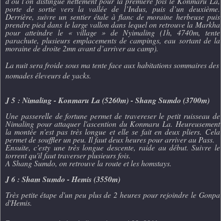
d’où l’on distingue nettement pour la première fois le Konmaru La,
porte de sortie vers la vallée de l’Indus, puis d’un deuxième.
Derrière, suivre un sentier étale à flanc de moraine herbeuse puis
prendre pied dans le large vallon dans lequel on retrouve la Markha
pour atteindre le « village » de Nyimaling (1h, 4740m, tente
parachute, plusieurs emplacements de campings, eau sortant de la
moraine de droite 2mn avant d’arriver au camp).
La nuit sera froide sous ma tente face aux habitations sommaires des
nomades éleveurs de yacks.
J 5 : Nimaling - Konmaru La (5260m) - Shang Sumdo (3700m)
Une passerelle de fortune permet de travereser le petit ruisseau de
Nimaling pour attaquer l'ascention du Konmaru La. Heureusement
la montée n'est pas très longue et elle se fait en deux pliers. Cela
permet de souffler un peu. Il faut deux heures pour arriver au Pass.
Ensuite, c'esty une très longue descente, raide au début. Suivre le
torrent qu'il faut traverser plusieurs fois.
A Shang Sumdo, on retrouve la route et les homstays.
J 6 : Sham Sumdo - Hemis (3550m)
Très petite étape d'un peu plus de 2 heures pour rejoindre le Gonpa
d'Hemis.