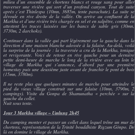
milieu d’un ensemble de chortens blancs et rouge sang pour aller
traverser une rivière qui sort d’un profond canyon. Tout de suite
après c’est Thinlespa (10mn, 3685m, tente parachute). La suite se
déroule en rive droite de la vallée. On arrive au confluent de la
Markha et d’une rivière très chargée en sel et en salpêtre, comme en
attestent les traces laissées sur les bancs de sable gris (30mn,
3730m, 2 darchoks).
Continuer dans la vallée qui part légèrement sur la gauche dans la
direction d’une maison blanche adossée à la falaise. Au-delà, voilà
la surprise de la journée : la traversée a cru de la Markha, tonique
et revigorante. Voici de retour en rive gauche pour un dernière
petite demi-heure de marche le long de la rivière avec au loin le
village de Markha qui s’annonce, d’abord par une première
homestay puis une deuxième juste avant de franchir le pont de bois
(15mn, 3780m).
Il ne reste plus que quelques minutes de marche pour atteindre le
pied du vieux village construit sur une falaise (10mn, 3790m, 2
campings). Visite du Gonpa de Shamunatha « perchée » sur la
gauche du collet.
Nuit sous tente.
Jour 3 Markha village – Umlung
2h45
Du camping monter et passer un collet dans lequel trône un mur de
chortens, représentation de la Trinité bouddhiste Rigzum Gönpo. De
là on domine le village de Markha.