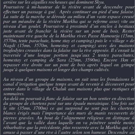
arrière sur les aiguilles rocheuses qui dominent Skyu.
Poursuivre à mi-hauteur de la rivière avant de descendre pour
effectuer un passage à gué. Après continuer au pied d’une falaise.
La suite de la marche se déroule au milieu d’un vaste espace creusé
par un méandre de la rivière Markha qui se referme assez vite au
niveau d’un goulet. Poursuivre à proximité d’un enclos à bestiaux
juste avant de franchir la rivière sur un pont de bois. Rester
maintenant rive gauche de la Markha river. Passe Hamourja (15mn,
3570m, tente parachute, home stay et camping) puis le « village » de
Nagdi (15mn, 3570m, homestay et camping) avec des maisons
troglodytes creusées dans la falaise sur la rive opposée. Il s’ensuit la
traversée d’une longue portion jusqu’aux 2 tentes parachutes,
homestay et camping de Sara (25mn, 3590m). Encore 1km et
repasser rive droite sur un pont de bois après lequel on grimpe
jusqu’à quelques maisons et longer des champs cultivés.
Au niveau d’un groupe de maisons, on suit sous les frondaisons le
canal d’irrigation quelque temps avant de revenir à découvert pour
entrer dans le village de Chaluk aux maisons plus que rustiques et
sommaires.
Au-delà on poursuit à flanc de falaise sur un bon sentier en direction
du groupe de chortens posé sur une épaule morainique. Une fois sur
le site (35mn, 3700m) ce qui surprend ne sont pas les chortens
blancs érigés mais l’importance des murs de manis recouverts de
pierres gravées. Au bout de l’alignement religieux on distingue à
l’avant que la vallée dans laquelle on va pénétrer semble moins
rébarbative que la précédente, plus resserrée avec la Markha qui s’y
amuse à passer d’une rive à l’autre selon son humeur. Descendre au