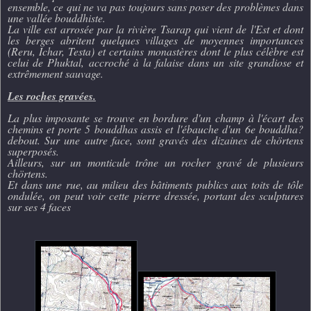
ensemble, ce qui ne va pas toujours sans poser des problèmes dans
une vallée bouddhiste.
La ville est arrosée par la rivière Tsarap qui vient de l'Est et dont
les berges abritent quelques villages de moyennes importances
(Reru, Ichar, Testa) et certains monastères dont le plus célèbre est
celui de Phuktal, accroché à la falaise dans un site grandiose et
extrêmement sauvage.
Les roches gravées.
La plus imposante se trouve en bordure d'un champ à l'écart des
chemins et porte 5 bouddhas assis et l'ébauche d'un 6e bouddha?
debout. Sur une autre face, sont gravés des dizaines de chörtens
superposés.
Ailleurs, sur un monticule trône un rocher gravé de plusieurs
chörtens.
Et dans une rue, au milieu des bâtiments publics aux toits de tôle
ondulée, on peut voir cette pierre dressée, portant des sculptures
sur ses 4 faces