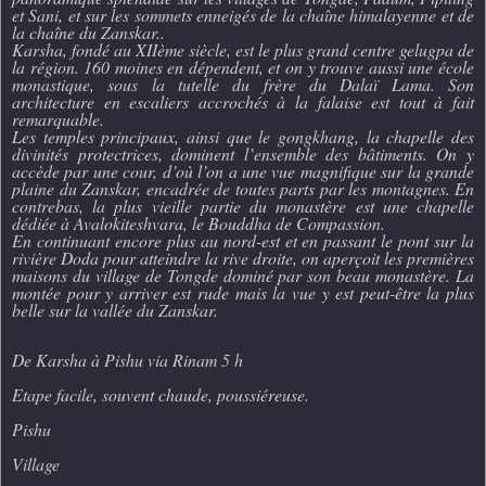
et Sani, et sur les sommets enneigés de la chaîne himalayenne et de
la chaîne du Zanskar..
Karsha, fondé au XIIème siècle, est le plus grand centre gelugpa de
la région. 160 moines en dépendent, et on y trouve aussi une école
monastique, sous la tutelle du frère du Dalaï Lama. Son
architecture en escaliers accrochés à la falaise est tout à fait
remarquable.
Les temples principaux, ainsi que le gongkhang, la chapelle des
divinités protectrices, dominent l’ensemble des bâtiments. On y
accède par une cour, d’où l’on a une vue magnifique sur la grande
plaine du Zanskar, encadrée de toutes parts par les montagnes. En
contrebas, la plus vieille partie du monastère est une chapelle
dédiée à Avalokiteshvara, le Bouddha de Compassion.
En continuant encore plus au nord-est et en passant le pont sur la
rivière Doda pour atteindre la rive droite, on aperçoit les premières
maisons du village de Tongde dominé par son beau monastère. La
montée pour y arriver est rude mais la vue y est peut-être la plus
belle sur la vallée du Zanskar.
De Karsha à Pishu via Rinam 5 h
Etape facile, souvent chaude, poussiéreuse.
Pishu
Village