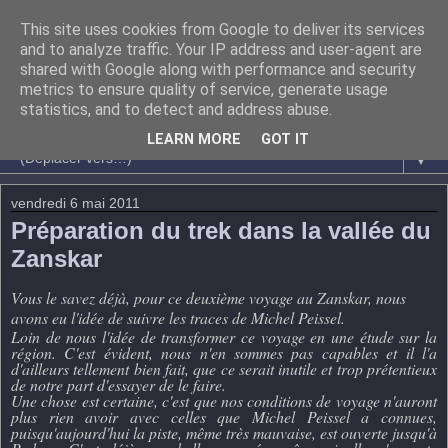
This site uses cookies from Google to deliver its services
and to analyze traffic. Your IP address and user-agent are
shared with Google along with performance and security
metrics to ensure quality of service, generate usage
statistics, and to detect and address abuse.
LEARN MORE
GOT IT
▼
vendredi 6 mai 2011
Préparation du trek dans la vallée du
Zanskar
Vous le savez déjà, pour ce deuxième voyage au Zanskar, nous
avons eu l'idée de suivre les traces de Michel Peissel.
Loin de nous l'idée de transformer ce voyage en une étude sur la
région. C'est évident, nous n'en sommes pas capables et il l'a
d'ailleurs tellement bien fait, que ce serait inutile et trop prétentieux
de notre part d'essayer de le faire.
Une chose est certaine, c'est que nos conditions de voyage n'auront
plus rien avoir avec celles que Michel Peissel a connues,
puisqu'aujourd'hui la piste, même très mauvaise, est ouverte jusqu'à