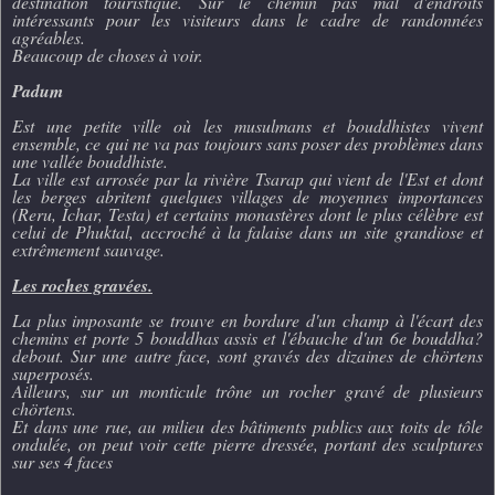
destination touristique. Sur le chemin pas mal d'endroits
intéressants pour les visiteurs dans le cadre de randonnées
agréables.
Beaucoup de choses à voir.
Padum
Est une petite ville où les musulmans et bouddhistes vivent
ensemble, ce qui ne va pas toujours sans poser des problèmes dans
une vallée bouddhiste.
La ville est arrosée par la rivière Tsarap qui vient de l'Est et dont
les berges abritent quelques villages de moyennes importances
(Reru, Ichar, Testa) et certains monastères dont le plus célèbre est
celui de Phuktal, accroché à la falaise dans un site grandiose et
extrêmement sauvage.
Les roches gravées.
La plus imposante se trouve en bordure d'un champ à l'écart des
chemins et porte 5 bouddhas assis et l'ébauche d'un 6e bouddha?
debout. Sur une autre face, sont gravés des dizaines de chörtens
superposés.
Ailleurs, sur un monticule trône un rocher gravé de plusieurs
chörtens.
Et dans une rue, au milieu des bâtiments publics aux toits de tôle
ondulée, on peut voir cette pierre dressée, portant des sculptures
sur ses 4 faces