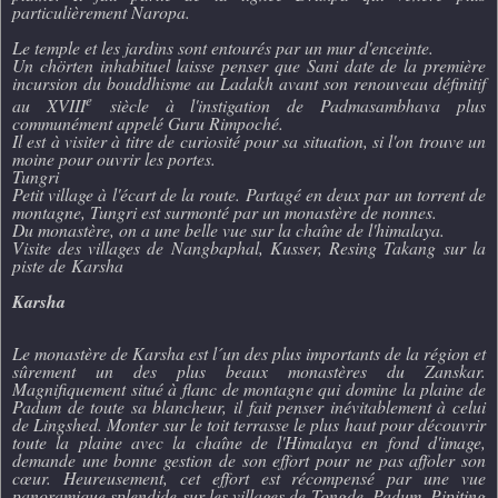
particulièrement Naropa.
Le temple et les jardins sont entourés par un mur d'enceinte.
Un chörten inhabituel laisse penser que Sani date de la première
incursion du bouddhisme au Ladakh avant son renouveau définitif
e
au XVIII
siècle à l'instigation de Padmasambhava plus
communément appelé Guru Rimpoché.
Il est à visiter à titre de curiosité pour sa situation, si l'on trouve un
moine pour ouvrir les portes.
Tungri
Petit village à l'écart de la route. Partagé en deux par un torrent de
montagne, Tungri est surmonté par un monastère de nonnes.
Du monastère, on a une belle vue sur la chaîne de l'himalaya.
Visite des villages de
Nangbaphal, Kusser, Resing Takang
sur la
piste de
Karsha
Karsha
Le monastère de Karsha est l´un des plus importants de la région et
sûrement un des plus beaux monastères du Zanskar.
Magnifiquement situé à flanc de montagne qui domine la plaine de
Padum de toute sa blancheur, il fait penser inévitablement à celui
de Lingshed. Monter sur le toit terrasse le plus haut pour découvrir
toute la plaine avec la chaîne de l'Himalaya en fond d'image,
demande une bonne gestion de son effort pour ne pas affoler son
cœur. Heureusement, cet effort est récompensé par une vue
panoramique splendide sur les villages de Tongde, Padum, Pipiting