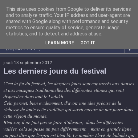
This site uses cookies from Google to deliver its services
and to analyze traffic. Your IP address and user-agent are
shared with Google along with performance and security
metrics to ensure quality of service, generate usage
statistics, and to detect and address abuse.
LEARN MORE
GOT IT
▼
jeudi 13 septembre 2012
Les derniers jours du festival
C'est la fin du festival, les derniers jours sont consacrés aux danses
et aux musiques traditionnelles des différentes ethnies qui sont
dispersées dans tout le Ladakh.
Cela permet, bien évidemment, d'avoir une idée précise de la
richesse de toute cette tradition qui survit encore de nos jours dans
cette région du monde.
Bien sur, il ne faut pas se faire d’illusion, dans les différentes
vallées, cela se passe un peu différemment, mais en grande ligne,
on peut dire que l'esprit est bien là. Le nombre élevé de ladakhi qui