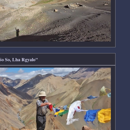
 So So, Lha Rgyalo"