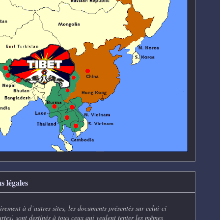
s légales
rement à d’autres sites, les documents présentés sur celui-ci
artes) sont destinés à tous ceux qui veulent tenter les mêmes