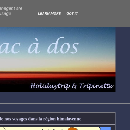
er-agent are
 usage
LEARN MORE
GOT IT
de nos voyages dans la région himalayenne