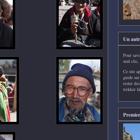
Un autre
Pour savo
seul clic,
Ce site ap
guide sur
rester de
trekker là
Premier