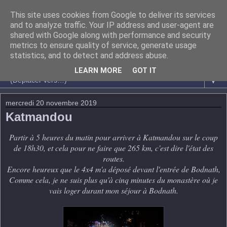
This site uses cookies from Google to deliver its services
and to analyze traffic. Your IP address and user-agent are
shared with Google along with performance and security
metrics to ensure quality of service, generate usage
statistics, and to detect and address abuse.
LEARN MORE
GOT IT
▼
mercredi 20 novembre 2019
Katmandou
Partir à 5 heures du matin pour arriver à Katmandou sur le coup
de 18h30, et cela pour ne faire que 265 km, c'est dire l'état des
routes.
Encore heureux que le 4x4 m'a déposé devant l'entrée de Bodnath,
Comme cela, je ne suis plus qu'à cinq minutes du monastère où je
vais loger durant mon séjour à Bodnath.