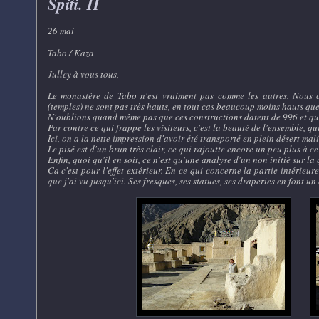
Spiti. II
26 mai
Tabo / Kaza
Julley à vous tous,
Le monastère de Tabo n'est vraiment pas comme les autres. Nous c
(temples) ne sont pas très hauts, en tout cas beaucoup moins hauts que
N'oublions quand même pas que ces constructions datent de 996 et qu'
Par contre ce qui frappe les visiteurs, c'est la beauté de l'ensemble, qu
Ici, on a la nette impression d'avoir été transporté en plein désert mal
Le pisé est d'un brun très clair, ce qui rajoutte encore un peu plus à ce
Enfin, quoi qu'il en soit, ce n'est qu'une analyse d'un non initié sur la q
Ca c'est pour l'effet extérieur. En ce qui concerne la partie intérieu
que j'ai vu jusqu'ici. Ses fresques, ses statues, ses draperies en font u