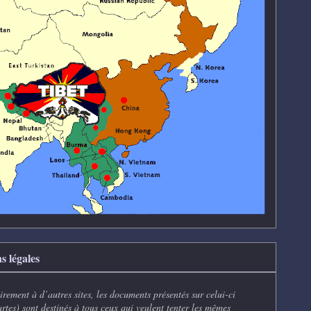
s légales
rement à d’autres sites, les documents présentés sur celui-ci
artes) sont destinés à tous ceux qui veulent tenter les mêmes