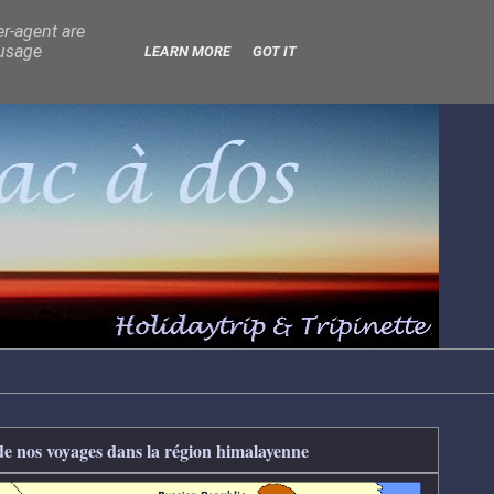
er-agent are
 usage
LEARN MORE
GOT IT
de nos voyages dans la région himalayenne