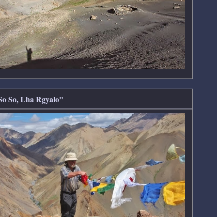
 So So, Lha Rgyalo"