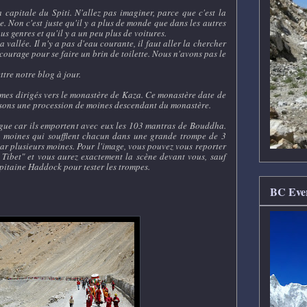
capitale du Spiti. N'allez pas imaginer, parce que c'est la
le. Non c'est juste qu'il y a plus de monde que dans les autres
s genres et qu'il y a un peu plus de voitures.
 vallée. Il n'y a pas d'eau courante, il faut aller la chercher
e courage pour se faire un brin de toilette. Nous n'avons pas le
ttre notre blog à jour.
mes dirigés vers le monastère de Kaza. Ce monastère date de
sons une procession de moines descendant du monastère.
ngue car ils emportent avec eux les 103 mantras de Bouddha.
 2 moines qui soufflent chacun dans une grande trompe de 3
ar plusieurs moines. Pour l'image, vous pouvez vous reporter
 Tibet" et vous aurez exactement la scène devant vous, sauf
capitaine Haddock pour tester les trompes.
BC Ever