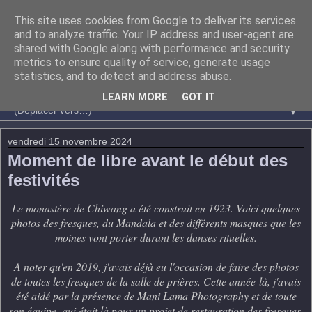
This site uses cookies from Google to deliver its services
and to analyze traffic. Your IP address and user-agent are
shared with Google along with performance and security
metrics to ensure quality of service, generate usage
statistics, and to detect and address abuse.
LEARN MORE
GOT IT
▼
vendredi 15 novembre 2024
Moment de libre avant le début des
festivités
Le monastère de Chiwang a été construit en 1923. Voici quelques
photos des fresques, du Mandala et des différents masques que les
moines vont porter durant les danses rituelles.
A noter qu'en 2019, j'avais déjà eu l'occasion de faire des photos
de toutes les fresques de la salle de prières. Cette année-là, j'avais
été aidé par la présence de Mani Lama Photography et de toute
son équipe, qui était là pour un projet de restauration des fresques.