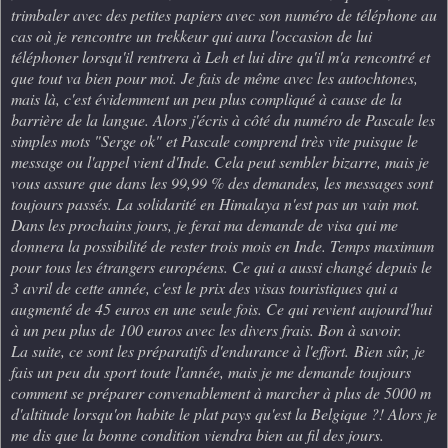
trimbaler avec des petites papiers avec son numéro de téléphone au
cas où je rencontre un trekkeur qui aura l'occasion de lui
téléphoner lorsqu'il rentrera à Leh et lui dire qu'il m'a rencontré et
que tout va bien pour moi. Je fais de même avec les autochtones,
mais là, c'est évidemment un peu plus compliqué à cause de la
barrière de la langue. Alors j'écris à côté du numéro de Pascale les
simples mots "Serge ok" et Pascale comprend très vite puisque le
message ou l'appel vient d'Inde. Cela peut sembler bizarre, mais je
vous assure que dans les 99,99 % des demandes, les messages sont
toujours passés. La solidarité en Himalaya n'est pas un vain mot.
Dans les prochains jours, je ferai ma demande de visa qui me
donnera la possibilité de rester trois mois en Inde. Temps maximum
pour tous les étrangers européens. Ce qui a aussi changé depuis le
3 avril de cette année, c'est le prix des visas touristiques qui a
augmenté de 45 euros en une seule fois. Ce qui revient aujourd'hui
à un peu plus de 100 euros avec les divers frais. Bon à savoir.
La suite, ce sont les préparatifs d'endurance à l'effort.
Bien sûr, je
fais un peu du sport toute l'année, mais je me demande toujours
comment se préparer convenablement à marcher à plus de 5000 m
d'altitude lorsqu'on habite le plat pays qu'est la Belgique ?! Alors je
me dis que la bonne condition viendra bien au fil des jours.