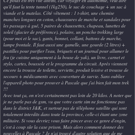
Ce poids est très vite atteint, car voyager en autonomie, veut dire
qu'il faut la tente tunnel (1kg250), le sac de couchage + un sac à
viande et le matelas. Côté vêtement : 1 t-shirt, une chemise
manches longues en coton, chaussures de marche et sandales pour
les passages à gué, 5 paires de chaussettes, chapeau, lunettes de
soleil (glacier de préférence)
, polaire, un poncho trekking large
(pour moi et le sac), gants, bonnet, collant, battons de marche,
lampe frontale. Il faut aussi une
gamelle, une gourde (2 litres) +
pastilles pour purifier l'eau,
briquets et un journal pour allumer le
feu (je cuisine uniquement à la bouse de yak), un livre, carnet et
stylo, cartes, boussole et le programme du circuit. Après viennent
encore la trousse de toilette, serviette, produit lessive et trousse de
secours + médicaments avec couverture de survie. Sans oublier
l'appareil photo pour prouver à Pascale que j'ai bien fait mon trek
!!!
Avec tout ça, on n'est certainement pas loin de 20 kilos. A noter que
je ne parle pas de gsm, vu que votre carte sim ne fonctionne pas
dans le district J&K, et surtout pas de téléphone satellite qui sont
totalement interdits dans toute la province, celle-ci étant une zone
militaire. Si vous devriez vous faire pincer avec ce genre d'engin,
c'est à coup sûr la case prison. Mais alors comment donner des
nouvelles à Pascale ? Je n'ai trouvé d'autre solution que de me